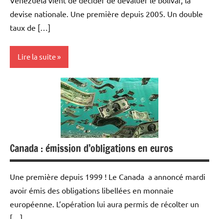
devise nationale. Une première depuis 2005. Un double
taux de […]
Lire la suite
Devises
Economie
Energies
Matières
Canada : émission d’obligations en euros
premières
Monétaire
Une première depuis 1999 ! Le Canada a annoncé mardi
avoir émis des obligations libellées en monnaie
européenne. L’opération lui aura permis de récolter un
[…]