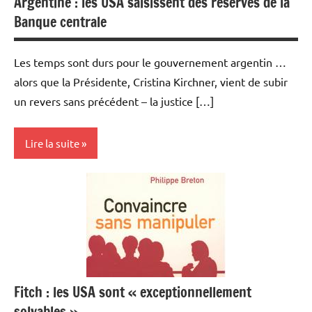
Argentine : les USA saisissent des réserves de la
Banque centrale
Les temps sont durs pour le gouvernement argentin …
alors que la Présidente, Cristina Kirchner, vient de subir
un revers sans précédent – la justice […]
Lire la suite
Actualités
Banques/Assurances
Devises
Economie
Fitch : les USA sont « exceptionnellement
Monétaire
solvables »