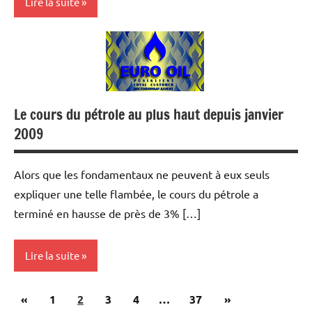
Lire la suite
Actualités
Economie
Les
Le cours du pétrole au plus haut depuis janvier
marchés
sur le vif
2009
Matières
premières
Alors que les fondamentaux ne peuvent à eux seuls
expliquer une telle flambée, le cours du pétrole a
Métaux
terminé en hausse de près de 3% […]
précieux
Monétaire
Lire la suite
Pagination
Publications
Articles
«
Actualités
1
2
3
4
…
37
»