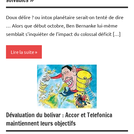
Doux délire ? ou intox planétaire serait-on tenté de dire
… Alors que début octobre, Ben Bernanke lui-même
semblait s’inquiéter de l’impact du colossal déficit […]
Lire la suite
Banques/Assurances
Devises
Economie
Monétaire
Dévaluation du bolivar : Accor et Telefonica
USA
maintiennent leurs objectifs