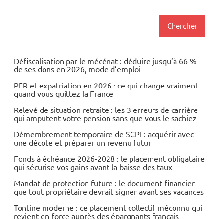
des
précédentes
suivants
Economie
publications
Rechercher
Chercher
Energies
Matières
premières
Défiscalisation par le mécénat : déduire jusqu’à 66 %
de ses dons en 2026, mode d’emploi
Monétaire
PER et expatriation en 2026 : ce qui change vraiment
quand vous quittez la France
Relevé de situation retraite : les 3 erreurs de carrière
qui amputent votre pension sans que vous le sachiez
Démembrement temporaire de SCPI : acquérir avec
une décote et préparer un revenu futur
Fonds à échéance 2026-2028 : le placement obligataire
qui sécurise vos gains avant la baisse des taux
Mandat de protection future : le document financier
que tout propriétaire devrait signer avant ses vacances
Tontine moderne : ce placement collectif méconnu qui
revient en force auprès des épargnants français