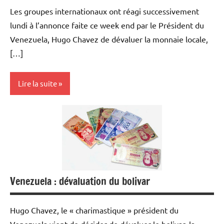
Les groupes internationaux ont réagi successivement
lundi à l’annonce faite ce week end par le Président du
Venezuela, Hugo Chavez de dévaluer la monnaie locale,
[…]
Lire la suite
Devises
Economie
Monétaire
Telecom /
Venezuela : dévaluation du bolivar
Transports
Hugo Chavez, le « charimastique » président du
Venezuela vient de décider de dévaluer le bolivar, la