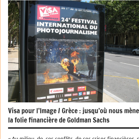
Actualités
Devises
Economie
Matières
premières
Métaux
précieux
Monétaire
Visa pour l’Image / Grèce : jusqu’où nous mène
la folie financière de Goldman Sachs
« Au milieu de ces conflits, de ces crises financières, 