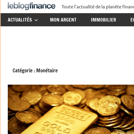
Aller
Toute l'actualité de la planète fin
Le
au
ACTUALITÉS
MON ARGENT
IMMOBILIER
E
contenu
Blog
Finance
Catégorie :
Monétaire