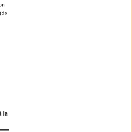
ion
 (de
 la