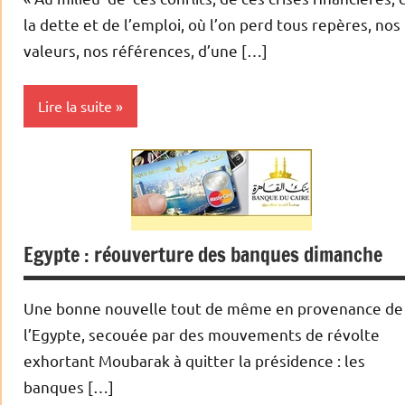
la dette et de l’emploi, où l’on perd tous repères, nos
valeurs, nos références, d’une […]
Lire la suite
Actualités
Banques
Banques/Assurances
Egypte : réouverture des banques dimanche
Economie
Une bonne nouvelle tout de même en provenance de
Monétaire
l’Egypte, secouée par des mouvements de révolte
exhortant Moubarak à quitter la présidence : les
banques […]