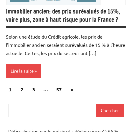
Immobilier ancien: des prix surévalués de 15%,
voire plus, zone à haut risque pour la France ?
Selon une étude du Crédit agricole, les prix de
l’immobilier ancien seraient surévalués de 15 % à l’heure
actuelle. Certes, les prix du secteur ont […]
Lire la suite
Pagination
Articles
1
Actualités
2
3
…
57
»
des
suivants
Agences
publications
immobilières
Rechercher
Chercher
Banques/Assurances
Economie
Défiscalisation par le mécénat : déduire jusqu’à 66 %