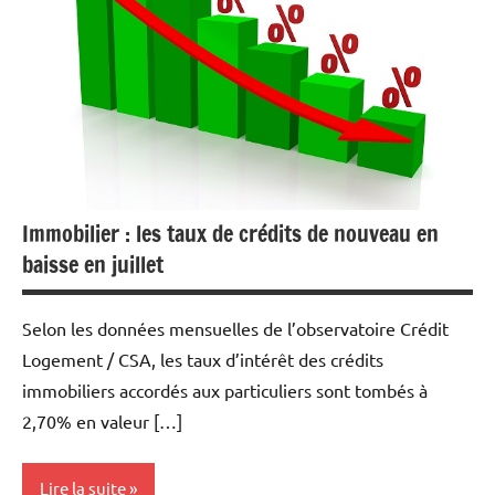
Devises
Economie
Financement
Fiscalité
Foncier
Immobilier : les taux de crédits de nouveau en
Immobilier
baisse en juillet
Indicateurs
Selon les données mensuelles de l’observatoire Crédit
Logement / CSA, les taux d’intérêt des crédits
immobiliers accordés aux particuliers sont tombés à
2,70% en valeur […]
Lire la suite