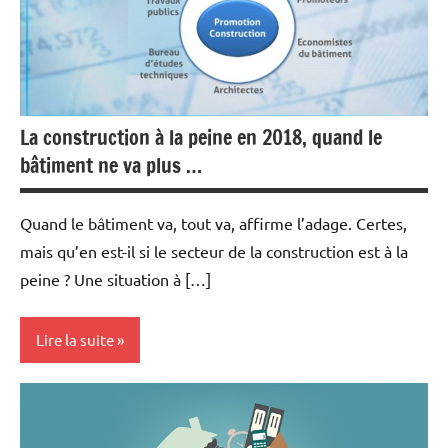
Indicateurs
International
Matières
premières
La construction à la peine en 2018, quand le
Métaux
bâtiment ne va plus …
précieux
Quand le bâtiment va, tout va, affirme l’adage. Certes,
mais qu’en est-il si le secteur de la construction est à la
peine ? Une situation à […]
Lire la suite
Actualités
Economie