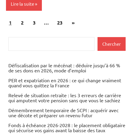
Lire la suite
Pagination
Articles
1
Actualités
2
3
…
23
»
des
suivants
Immobilier
publications
Rechercher
Chercher
Défiscalisation par le mécénat : déduire jusqu’à 66 %
de ses dons en 2026, mode d’emploi
PER et expatriation en 2026 : ce qui change vraiment
quand vous quittez la France
Relevé de situation retraite : les 3 erreurs de carrière
qui amputent votre pension sans que vous le sachiez
Démembrement temporaire de SCPI : acquérir avec
une décote et préparer un revenu futur
Fonds à échéance 2026-2028 : le placement obligataire
qui sécurise vos gains avant la baisse des taux