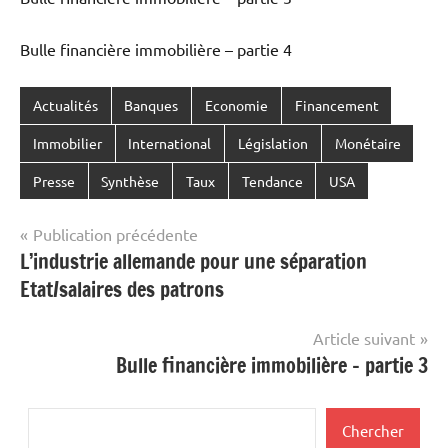
Bulle financière immobilière – partie 4
Actualités
Banques
Economie
Financement
Immobilier
International
Législation
Monétaire
Presse
Synthèse
Taux
Tendance
USA
Navigation
Publication précédente
L’industrie allemande pour une séparation
de
Etat/salaires des patrons
l’article
Article suivant
Bulle financière immobilière – partie 3
Rechercher
Chercher