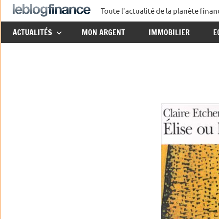
Aller
Toute l'actualité de la planète fin
Le
au
ACTUALITÉS
MON ARGENT
IMMOBILIER
E
contenu
Blog
Finance