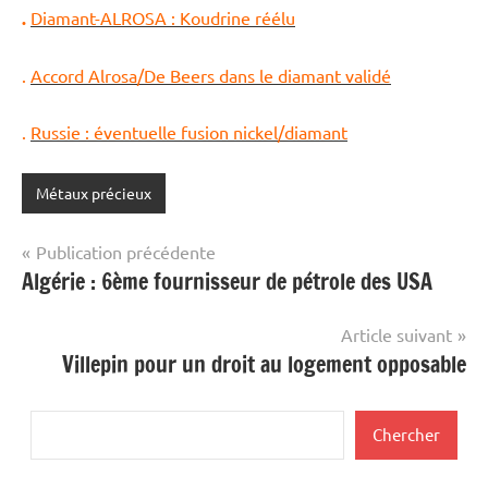
.
Diamant-
ALROSA : Koudrine réélu
.
Accord Alrosa/De Beers dans le diamant validé
.
Russie : éventuelle fusion nickel/diamant
Métaux précieux
Navigation
Publication précédente
Algérie : 6ème fournisseur de pétrole des USA
de
l’article
Article suivant
Villepin pour un droit au logement opposable
Rechercher
Chercher