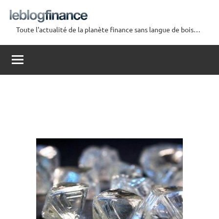
Aller
au
Toute l'actualité de la planète finance sans langue de bois…
contenu
Le
Blog
Finance