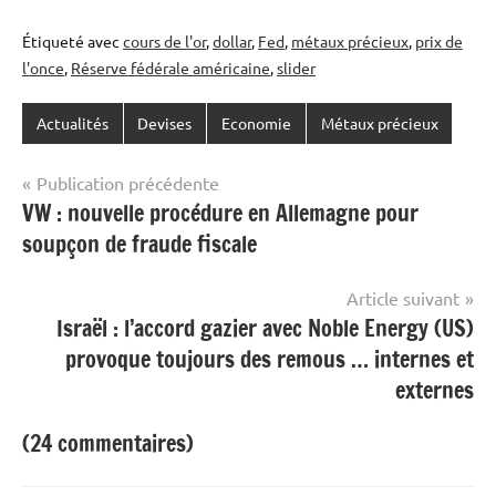
Étiqueté avec
cours de l'or
,
dollar
,
Fed
,
métaux précieux
,
prix de
l'once
,
Réserve fédérale américaine
,
slider
Actualités
Devises
Economie
Métaux précieux
Navigation
Publication précédente
VW : nouvelle procédure en Allemagne pour
de
soupçon de fraude fiscale
l’article
Article suivant
Israël : l’accord gazier avec Noble Energy (US)
provoque toujours des remous … internes et
externes
(24 commentaires)