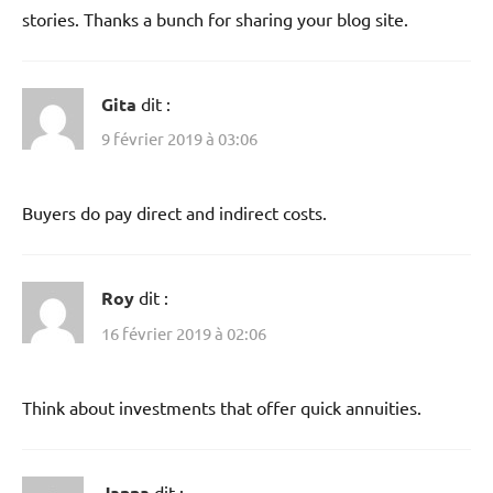
stories. Thanks a bunch for sharing your blog site.
Gita
dit :
9 février 2019 à 03:06
Buyers do pay direct and indirect costs.
Roy
dit :
16 février 2019 à 02:06
Think about investments that offer quick annuities.
Janna
dit :