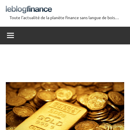
Aller
au
Toute l'actualité de la planète finance sans langue de bois…
contenu
Le
Blog
Finance