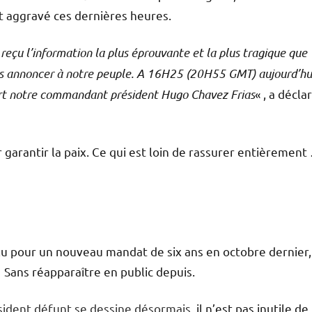
t aggravé ces dernières heures.
reçu l’information la plus éprouvante et la plus tragique que
ns annoncer à notre peuple. A 16H25 (20H55 GMT) aujourd’hu
rt notre commandant président Hugo Chavez Frias
« , a décla
garantir la paix. Ce qui est loin de rassurer entièrement
lu pour un nouveau mandat de six ans en octobre dernier,
Sans réapparaître en public depuis.
ésident défunt se dessine désormais
, il n’est pas inutile de