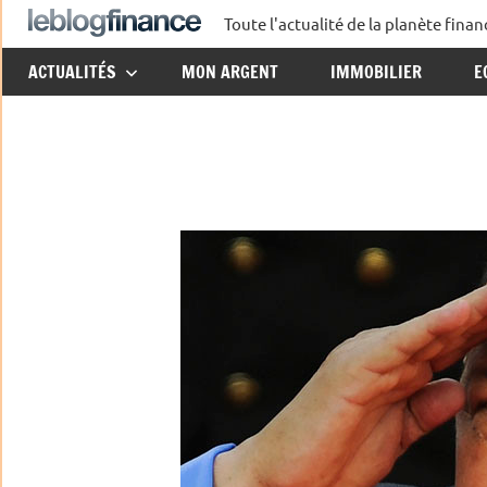
Aller
Toute l'actualité de la planète fin
Le
au
ACTUALITÉS
MON ARGENT
IMMOBILIER
E
contenu
Blog
Finance