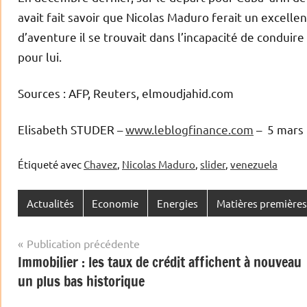
avait fait savoir que Nicolas Maduro ferait un excelle
d’aventure il se trouvait dans l’incapacité de condui
pour lui.
Sources : AFP, Reuters, elmoudjahid.com
Elisabeth STUDER –
www.leblogfinance.com
– 5 mars
Étiqueté avec
Chavez
,
Nicolas Maduro
,
slider
,
venezuela
Actualités
Economie
Energies
Matières premières
Navigation
Publication précédente
Immobilier : les taux de crédit affichent à nouveau
de
un plus bas historique
l’article