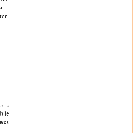
i
ter
ant
hile
avez