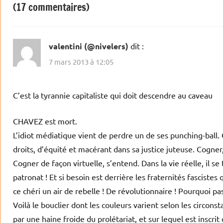
(17 commentaires)
valentini (@nivelers)
dit :
7 mars 2013 à 12:05
C’est la tyrannie capitaliste qui doit descendre au caveau
CHAVEZ est mort.
L’idiot médiatique vient de perdre un de ses punching-ball. 
droits, d’équité et macérant dans sa justice juteuse. Cogner,
Cogner de façon virtuelle, s’entend. Dans la vie réelle, il se
patronat ! Et si besoin est derrière les fraternités fascistes 
ce chéri un air de rebelle ! De révolutionnaire ! Pourquoi pas
Voilà le bouclier dont les couleurs varient selon les circonst
par une haine froide du prolétariat, et sur lequel est inscrit c