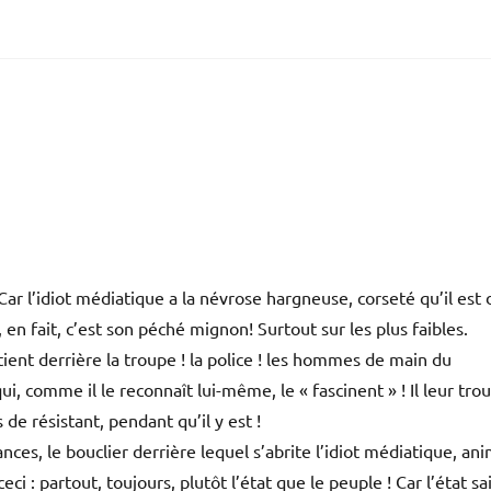
Car l’idiot médiatique a la névrose hargneuse, corseté qu’il est 
 en fait, c’est son péché mignon! Surtout sur les plus faibles.
 tient derrière la troupe ! la police ! les hommes de main du
qui, comme il le reconnaît lui-même, le « fascinent » ! Il leur tro
 de résistant, pendant qu’il y est !
ances, le bouclier derrière lequel s’abrite l’idiot médiatique, an
eci : partout, toujours, plutôt l’état que le peuple ! Car l’état sa