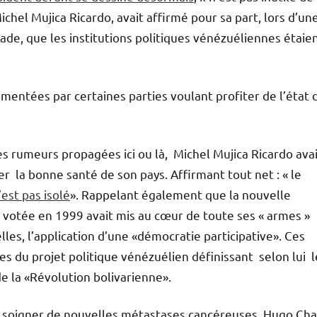
chel Mujica Ricardo, avait affirmé pour sa part, lors d’un
de, que les institutions politiques vénézuéliennes étaie
omentées par certaines parties voulant profiter de l’état 
es rumeurs propagées ici ou là, Michel Mujica Ricardo ava
er la bonne santé de son pays. Affirmant tout net : « le
est pas isolé
». Rappelant également que la nouvelle
 votée en 1999 avait mis au cœur de toute ses « armes »
elles, l’application d’une «démocratie participative». Ces
es du projet politique vénézuélien définissant selon lui l
 la «Révolution bolivarienne».
e soigner de nouvelles métastases cancéreuses, Hugo Ch