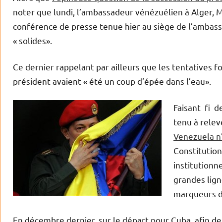
noter que lundi, l’ambassadeur vénézuélien à Alger, Mi
conférence de presse tenue hier au siège de l’ambassa
« solides».
Ce dernier rappelant par ailleurs que les tentatives f
président avaient « été un coup d’épée dans l’eau».
Faisant fi d
tenu à relev
Venezuela n’
Constitution
institutionn
grandes lign
marqueurs de
En décembre dernier, sur le départ pour Cuba afin d