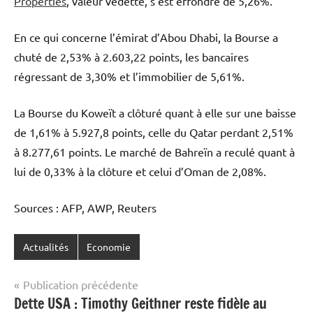
Properties
, valeur vedette, s’est effondré de 5,26%.
En ce qui concerne l’émirat d’Abou Dhabi, la Bourse a
chuté de 2,53% à 2.603,22 points, les bancaires
régressant de 3,30% et l’immobilier de 5,61%.
La Bourse du Koweït a clôturé quant à elle sur une baisse
de 1,61% à 5.927,8 points, celle du Qatar perdant 2,51%
à 8.277,61 points. Le marché de Bahreïn a reculé quant à
lui de 0,33% à la clôture et celui d’Oman de 2,08%.
Sources : AFP, AWP, Reuters
Actualités
Economie
Navigation
Publication précédente
Dette USA : Timothy Geithner reste fidèle au
de