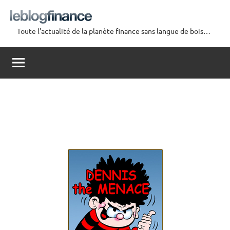
Aller
au
Toute l'actualité de la planète finance sans langue de bois…
contenu
Le
Blog
Finance