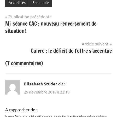
Actualités
Economie
Navigation
Publication précédente
Mi-séance CAC : nouveau renversement de
de
situation!
l’article
Article suivant
Cuivre : le déficit de l’offre s’accentue
(7 commentaires)
Elisabeth Studer
dit :
29 novembre 2010 à 22:18
A rapprocher de :
http://www.leblogfinance.com/2010/11/fonctionnaires-