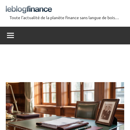
Aller
au
Toute l'actualité de la planète finance sans langue de bois…
contenu
Le
Blog
Finance