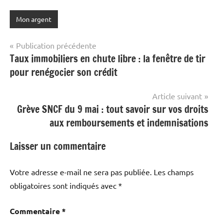
Mon argent
Navigation
Publication précédente
Taux immobiliers en chute libre : la fenêtre de tir
de
pour renégocier son crédit
l’article
Article suivant
Grève SNCF du 9 mai : tout savoir sur vos droits
aux remboursements et indemnisations
Laisser un commentaire
Votre adresse e-mail ne sera pas publiée.
Les champs
obligatoires sont indiqués avec
*
Commentaire
*