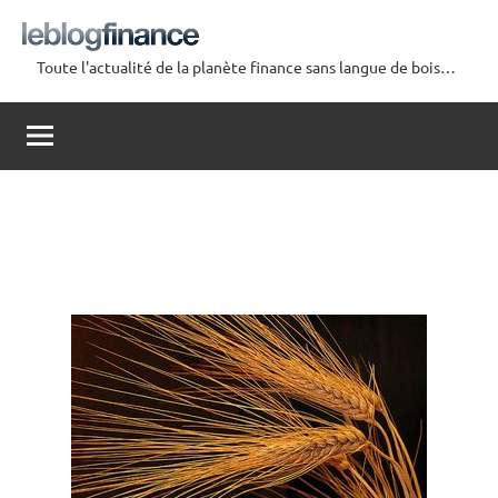
Aller
au
Toute l'actualité de la planète finance sans langue de bois…
contenu
Le
Blog
Finance