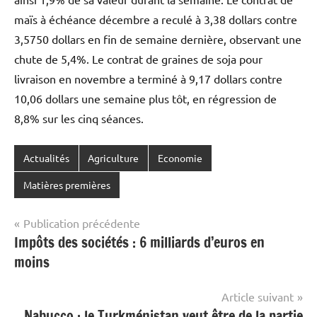
maïs à échéance décembre a reculé à 3,38 dollars contre
3,5750 dollars en fin de semaine dernière, observant une
chute de 5,4%. Le contrat de graines de soja pour
livraison en novembre a terminé à 9,17 dollars contre
10,06 dollars une semaine plus tôt, en régression de
8,8% sur les cinq séances.
Actualités
Agriculture
Economie
Matières premières
Navigation
Publication précédente
Impôts des sociétés : 6 milliards d’euros en
de
moins
l’article
Article suivant
Nabucco : le Turkménistan veut être de la partie