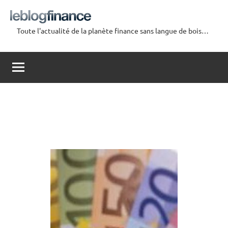
Aller
au
Toute l'actualité de la planète finance sans langue de bois…
contenu
Le
Blog
Finance