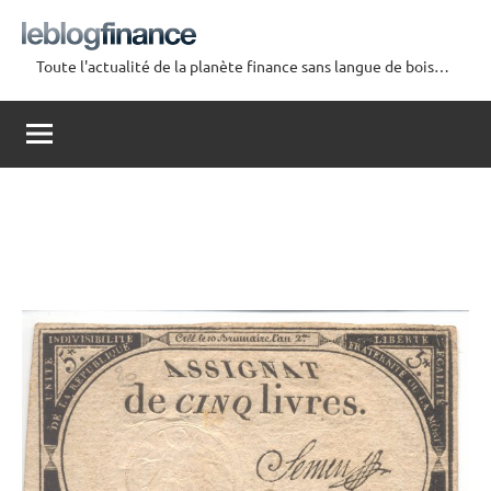
Aller
au
Toute l'actualité de la planète finance sans langue de bois…
contenu
Le
Blog
Finance