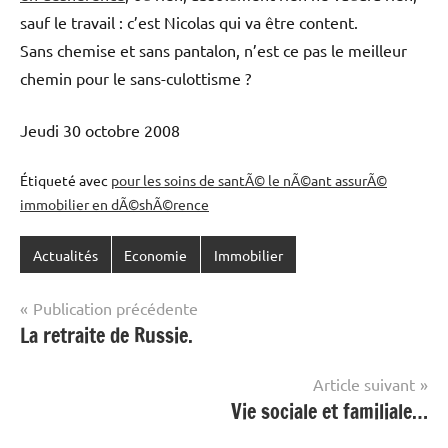
sauf le travail : c’est Nicolas qui va être content.
Sans chemise et sans pantalon, n’est ce pas le meilleur
chemin pour le sans-culottisme ?
Jeudi 30 octobre 2008
Étiqueté avec
pour les soins de santÃ© le nÃ©ant assurÃ©
immobilier en dÃ©shÃ©rence
Actualités
Economie
Immobilier
Navigation
Publication précédente
La retraite de Russie.
de
l’article
Article suivant
Vie sociale et familiale…