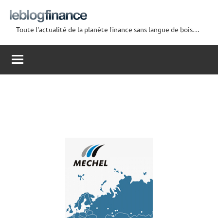
Aller
au
Toute l'actualité de la planète finance sans langue de bois…
contenu
Le
Blog
Finance