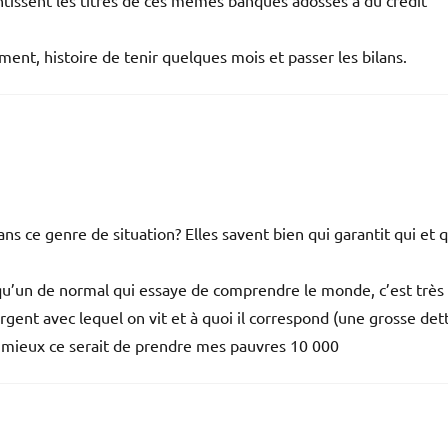
ntissent les titres de ces mêmes banques adossés à du crédit
ment, histoire de tenir quelques mois et passer les bilans.
s ce genre de situation? Elles savent bien qui garantit qui et 
u’un de normal qui essaye de comprendre le monde, c’est très
ent avec lequel on vit et à quoi il correspond (une grosse dett
le mieux ce serait de prendre mes pauvres 10 000