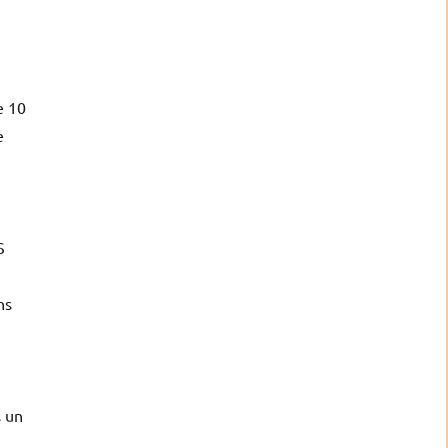
e 10
e
S
ns
s un