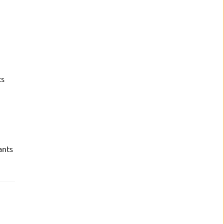
ts
ants