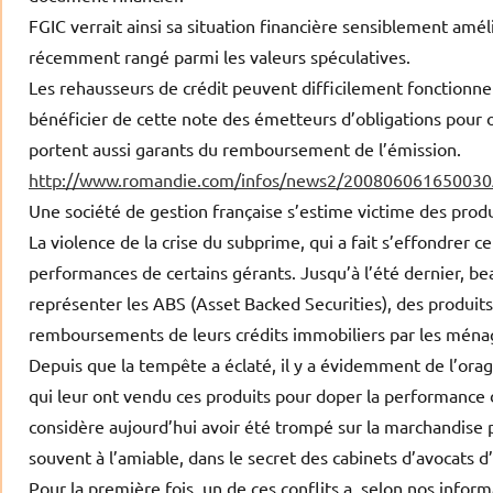
FGIC verrait ainsi sa situation financière sensiblement amél
récemment rangé parmi les valeurs spéculatives.
Les rehausseurs de crédit peuvent difficilement fonctionner
bénéficier de cette note des émetteurs d’obligations pour o
portent aussi garants du remboursement de l’émission.
http://www.romandie.com/infos/news2/20080606165003
Une société de gestion française s’estime victime des prod
La violence de la crise du subprime, qui a fait s’effondrer 
performances de certains gérants. Jusqu’à l’été dernier, b
représenter les ABS (Asset Backed Securities), des produits
remboursements de leurs crédits immobiliers par les ména
Depuis que la tempête a éclaté, il y a évidemment de l’orage
qui leur ont vendu ces produits pour doper la performance 
considère aujourd’hui avoir été trompé sur la marchandise p
souvent à l’amiable, dans le secret des cabinets d’avocats d’
Pour la première fois, un de ces conflits a, selon nos infor