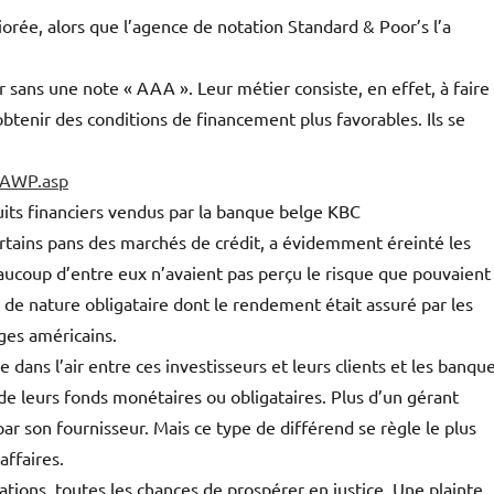
iorée, alors que l’agence de notation Standard & Poor’s l’a
 sans une note « AAA ». Leur métier consiste, en effet, à faire
btenir des conditions de financement plus favorables. Ils se
0AWP.asp
uits financiers vendus par la banque belge KBC
certains pans des marchés de crédit, a évidemment éreinté les
eaucoup d’entre eux n’avaient pas perçu le risque que pouvaient
 de nature obligataire dont le rendement était assuré par les
ges américains.
 dans l’air entre ces investisseurs et leurs clients et les banqu
de leurs fonds monétaires ou obligataires. Plus d’un gérant
ar son fournisseur. Mais ce type de différend se règle le plus
affaires.
mations, toutes les chances de prospérer en justice. Une plainte