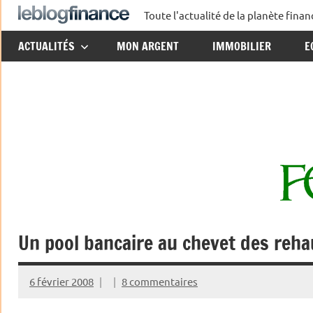
Aller
Toute l'actualité de la planète fin
Le
au
ACTUALITÉS
MON ARGENT
IMMOBILIER
E
contenu
Blog
Finance
Un pool bancaire au chevet des reha
6 février 2008
8 commentaires