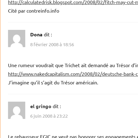
http://calculatedrisk.blogspot.com/2008/02/fitch-may-cut-m
Cité par contreinfo.info
Dona
dit :
8 février 2008 à 18:56
Une rumeur voudrait que Trichet ait demandé au Trésor d’in
http://www.nakedcapitalism.com/2008/02/deutsche-bank-c
J’imagine qu’il s’agit du Trésor américain.
el gringo
dit :
6 juin 2008 à 23:22
Le rehausseur FGIC ne veut pas honorer ses engagements e