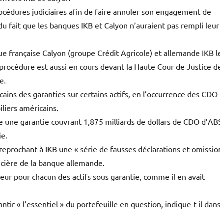
rocédures judiciaires afin de faire annuler son engagement de
t du fait que les banques IKB et Calyon n’auraient pas rempli leur
ue française Calyon (groupe Crédit Agricole) et allemande IKB l
procédure est aussi en cours devant la Haute Cour de Justice d
e.
ains des garanties sur certains actifs, en l’occurrence des CDO
liers américains.
re une garantie couvrant 1,875 milliards de dollars de CDO d’AB
ie.
reprochant à IKB une « série de fausses déclarations et omissio
ancière de la banque allemande.
ur pour chacun des actifs sous garantie, comme il en avait
antir « l’essentiel » du portefeuille en question, indique-t-il dan