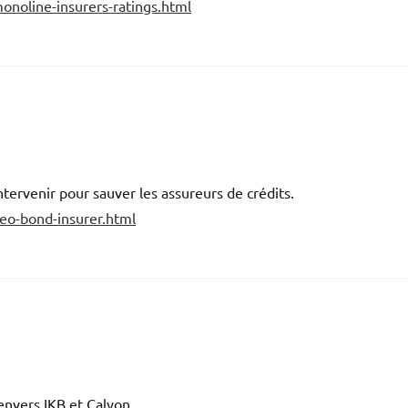
onoline-insurers-ratings.html
tervenir pour sauver les assureurs de crédits.
eo-bond-insurer.html
nvers IKB et Calyon