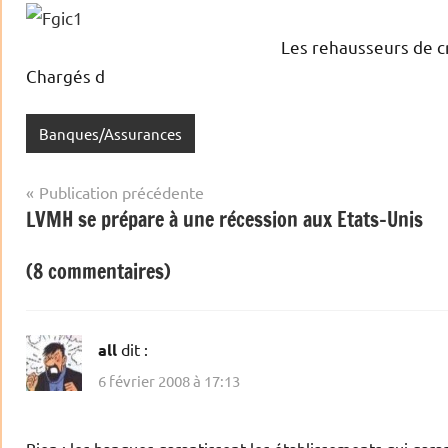
Les rehausseurs de cr
Chargés d
Banques/Assurances
Navigation
Publication précédente
LVMH se prépare à une récession aux Etats-Unis
de
l’article
(8 commentaires)
all
dit :
6 février 2008 à 17:13