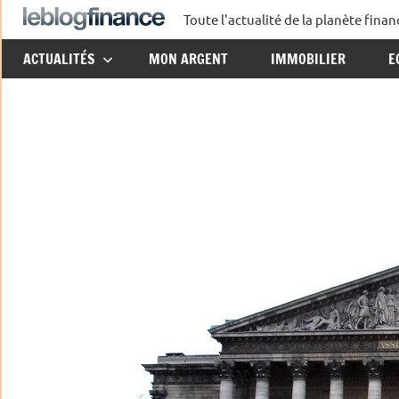
Aller
Toute l'actualité de la planète fin
Le
au
ACTUALITÉS
MON ARGENT
IMMOBILIER
E
contenu
Blog
Finance