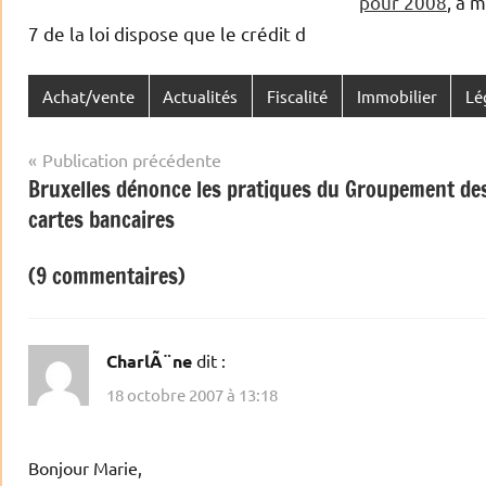
pour 2008
, a m
7 de la loi dispose que le crédit d
Achat/vente
Actualités
Fiscalité
Immobilier
Lé
Navigation
Publication précédente
Bruxelles dénonce les pratiques du Groupement de
de
cartes bancaires
l’article
(9 commentaires)
CharlÃ¨ne
dit :
18 octobre 2007 à 13:18
Bonjour Marie,