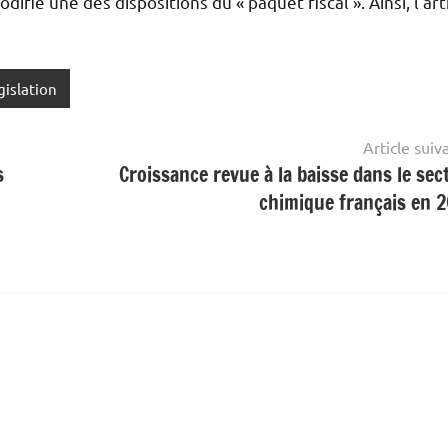
odifié une des dispositions du « paquet fiscal ». Ainsi, l’art
gislation
Article suiv
s
Croissance revue à la baisse dans le sec
chimique français en 