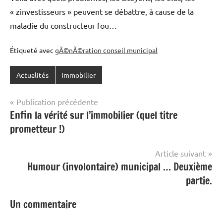
« zinvestisseurs » peuvent se débattre, à cause de la
maladie du constructeur fou…
Étiqueté avec
gÃ©nÃ©ration conseil municipal
Actualités
Immobilier
Navigation
Publication précédente
Enfin la vérité sur l’immobilier (quel titre
de
prometteur !)
l’article
Article suivant
Humour (involontaire) municipal … Deuxième
partie.
Un commentaire