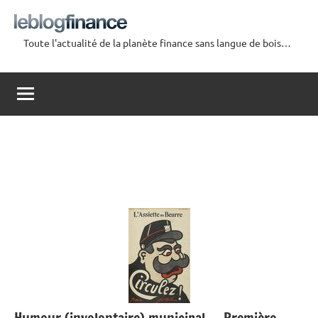
Aller
au
Toute l'actualité de la planète finance sans langue de bois…
contenu
Le
Blog
Finance