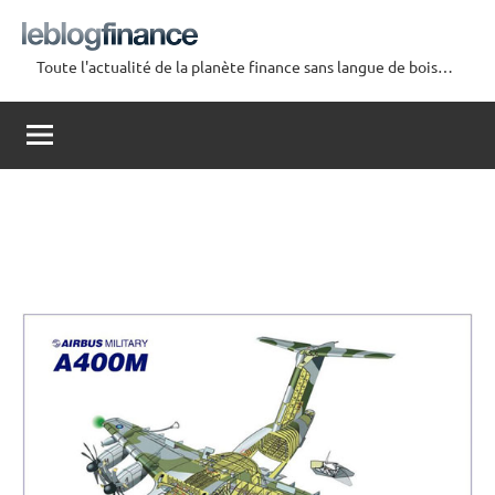
Aller
au
Toute l'actualité de la planète finance sans langue de bois…
contenu
Le
Blog
Finance