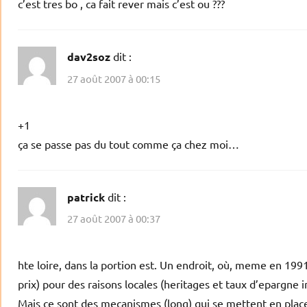
c’est tres bo , ca fait rever mais c’est ou ???
dav2soz
dit :
27 août 2007 à 00:15
+1
ça se passe pas du tout comme ça chez moi…
patrick
dit :
27 août 2007 à 00:37
hte loire, dans la portion est. Un endroit, où, meme en 199
prix) pour des raisons locales (heritages et taux d’epargne 
Mais ce sont des mecanismes (long) qui se mettent en place