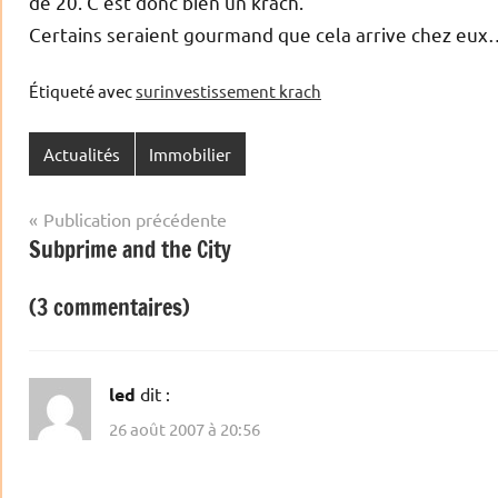
de 20. C’est donc bien un krach.
Certains seraient gourmand que cela arrive chez e
Étiqueté avec
surinvestissement krach
Actualités
Immobilier
Navigation
Publication précédente
Subprime and the City
de
l’article
(3 commentaires)
led
dit :
26 août 2007 à 20:56