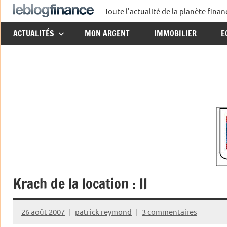
Aller
Toute l'actualité de la planète fin
Le
au
ACTUALITÉS
MON ARGENT
IMMOBILIER
E
contenu
Blog
Finance
Krach de la location : II
26 août 2007
patrick reymond
3 commentaires