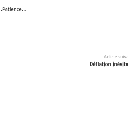
ux…Patience…
Article suiv
Déflation inévita