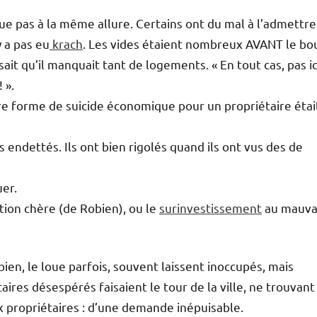
olue pas à la même allure. Certains ont du mal à l’admettre
y a pas eu
krach
. Les vides étaient nombreux AVANT le bo
it qu’il manquait tant de logements. « En tout cas, pas ici
 ».
leure forme de suicide économique pour un propriétaire étai
 endettés. Ils ont bien rigolés quand ils ont vus des de
uer.
ction chère (de Robien), ou le
surinvestissement
au mauva
ien, le loue parfois, souvent laissent inoccupés, mais
ataires désespérés faisaient le tour de la ville, ne trouvant
 propriétaires : d’une demande inépuisable.