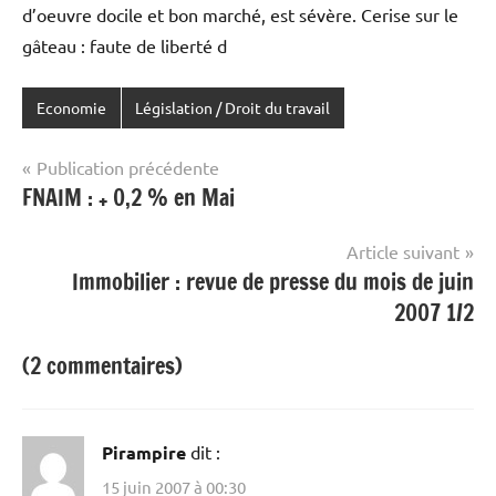
d’oeuvre docile et bon marché, est sévère. Cerise sur le
gâteau : faute de liberté d
Economie
Législation / Droit du travail
Navigation
Publication précédente
FNAIM : + 0,2 % en Mai
de
l’article
Article suivant
Immobilier : revue de presse du mois de juin
2007 1/2
(2 commentaires)
Pirampire
dit :
15 juin 2007 à 00:30