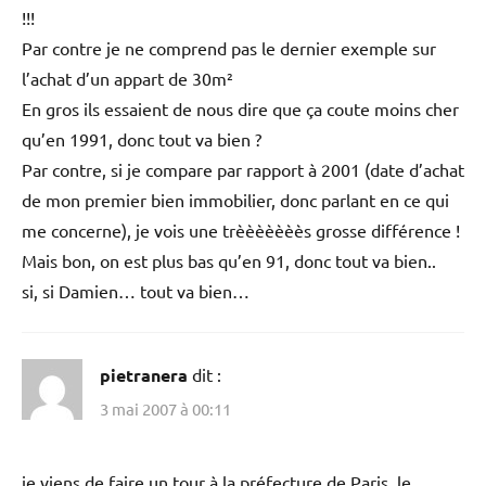
!!!
Par contre je ne comprend pas le dernier exemple sur
l’achat d’un appart de 30m²
En gros ils essaient de nous dire que ça coute moins cher
qu’en 1991, donc tout va bien ?
Par contre, si je compare par rapport à 2001 (date d’achat
de mon premier bien immobilier, donc parlant en ce qui
me concerne), je vois une trèèèèèèès grosse différence !
Mais bon, on est plus bas qu’en 91, donc tout va bien..
si, si Damien… tout va bien…
pietranera
dit :
3 mai 2007 à 00:11
je viens de faire un tour à la préfecture de Paris, le