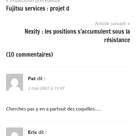
Navigation
Publication précédente
Fujitsu services : projet d
de
l’article
Article suivant
Nexity : les positions s’accumulent sous la
résistance
(10 commentaires)
Pat
dit :
2 mai 2007 à 15:47
Cherches pas y en a partout des coquilles….
Eric
dit :