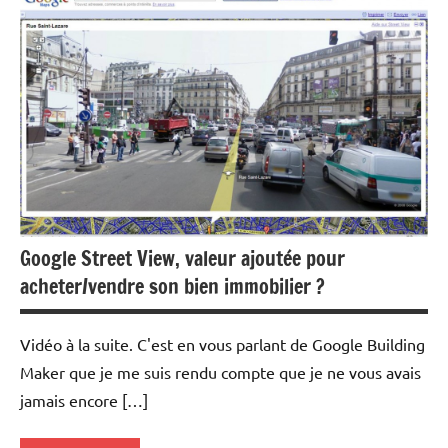
Agences
immobilières
Foncier
Idées
nouvelles
Immobilier
Indicateurs
Google Street View, valeur ajoutée pour
Outils
acheter/vendre son bien immobilier ?
Pratique
Vidéo à la suite. C'est en vous parlant de Google Building
Maker que je me suis rendu compte que je ne vous avais
jamais encore […]