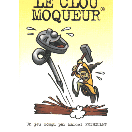
immobilières
Idées
nouvelles
Immobilier
Outils
Pratique
Web/Tech