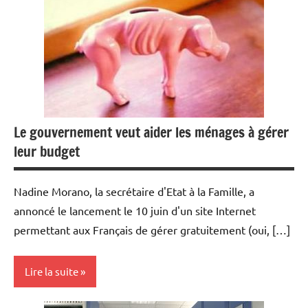
Financement
Fiscalité
Immobilier
Indicateurs
Location
Le gouvernement veut aider les ménages à gérer
Outils
leur budget
Pratique
Nadine Morano, la secrétaire d'Etat à la Famille, a
Province
annoncé le lancement le 10 juin d'un site Internet
Robien
permettant aux Français de gérer gratuitement (oui, […]
Tendance
Lire la suite