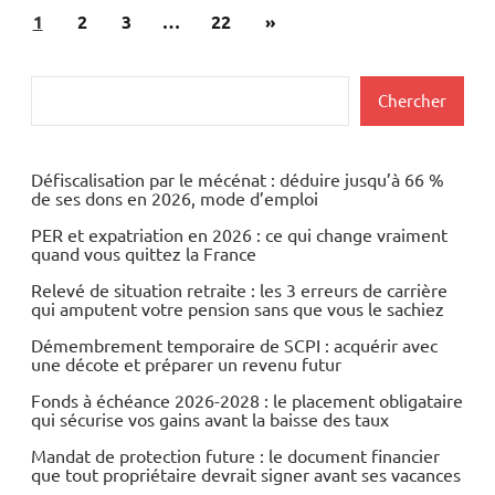
Pagination
Articles
1
Achat/vente
2
3
…
22
»
des
suivants
Immobilier
publications
Rechercher
Chercher
Outils
Défiscalisation par le mécénat : déduire jusqu’à 66 %
de ses dons en 2026, mode d’emploi
PER et expatriation en 2026 : ce qui change vraiment
quand vous quittez la France
Relevé de situation retraite : les 3 erreurs de carrière
qui amputent votre pension sans que vous le sachiez
Démembrement temporaire de SCPI : acquérir avec
une décote et préparer un revenu futur
Fonds à échéance 2026-2028 : le placement obligataire
qui sécurise vos gains avant la baisse des taux
Mandat de protection future : le document financier
que tout propriétaire devrait signer avant ses vacances