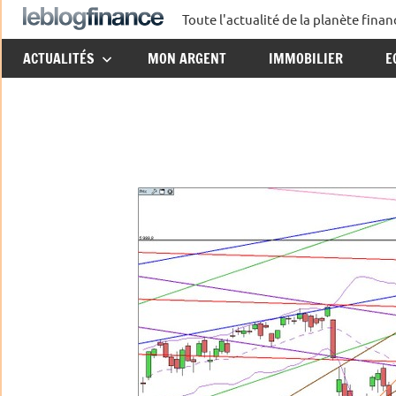
Aller
Toute l'actualité de la planète fin
Le
au
ACTUALITÉS
MON ARGENT
IMMOBILIER
E
contenu
Blog
Finance