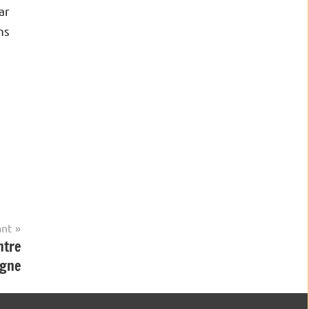
ar
ns
ant
ntre
agne