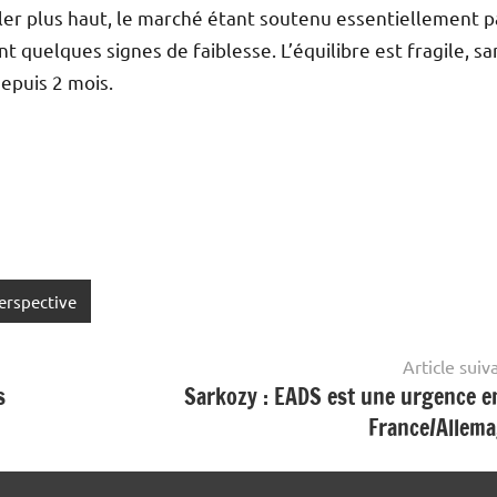
ller plus haut, le marché étant soutenu essentiellement p
t quelques signes de faiblesse. L’équilibre est fragile, sa
depuis 2 mois.
erspective
Article suiv
s
Sarkozy : EADS est une urgence e
France/Allem