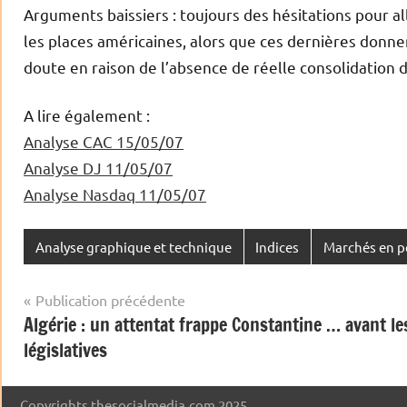
Arguments baissiers
: toujours des hésitations pour a
les places américaines, alors que ces dernières donnen
doute en raison de l’absence de réelle consolidation 
A lire également :
Analyse CAC 15/05/07
Analyse DJ 11/05/07
Analyse Nasdaq 11/05/07
Analyse graphique et technique
Indices
Marchés en p
Navigation
Publication précédente
Algérie : un attentat frappe Constantine … avant le
de
législatives
l’article
Copyrights thesocialmedia.com 2025