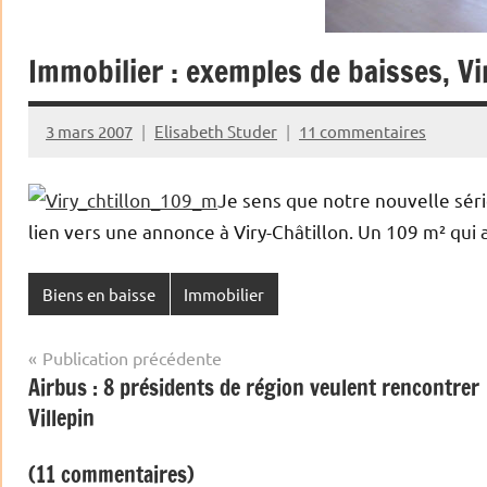
Immobilier : exemples de baisses, Vi
3 mars 2007
Elisabeth Studer
11 commentaires
Je sens que notre nouvelle sér
lien vers une annonce à Viry-Châtillon. Un 109 m² qui a
Biens en baisse
Immobilier
Navigation
Publication précédente
Airbus : 8 présidents de région veulent rencontrer
de
Villepin
l’article
(11 commentaires)