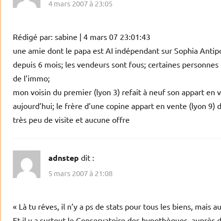
4 mars 2007 à 23:05
Rédigé par: sabine | 4 mars 07 23:01:43
une amie dont le papa est AI indépendant sur Sophia Antipo
depuis 6 mois; les vendeurs sont fous; certaines personnes
de l’immo;
mon voisin du premier (lyon 3) refait à neuf son appart en
aujourd’hui; le frère d’une copine appart en vente (lyon 9
très peu de visite et aucune offre
adnstep
dit :
5 mars 2007 à 21:08
« Là tu rêves, il n’y a ps de stats pour tous les biens, mais au
Et il y a surtout le Conservatoire des hypothèques, auprès d