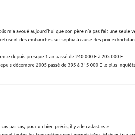
lis m’a avoué aujourd’hui que son père n’a pas fait une seule 
 refusent des embauches sur sophia à cause des prix exhorbitan
 vente depuis presque 1 an passé de 240 000 E à 205 000 E
) depuis décembre 2005 passé de 395 à 315 000 E le plus inquiét
 cas par cas, pour un bien précis, il y a le cadastre. »
uquel toutes les transactions sont enregistrées. Mais qui y a ac