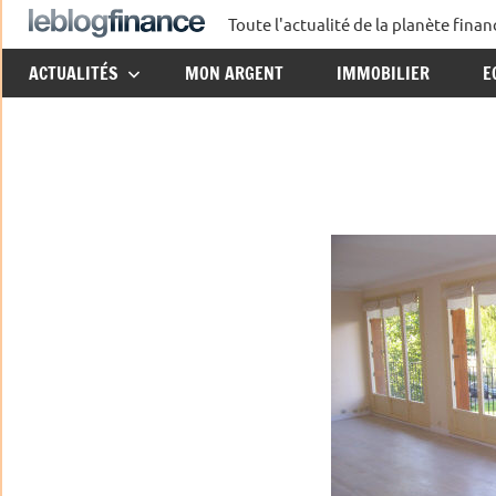
Aller
Toute l'actualité de la planète fin
Le
au
ACTUALITÉS
MON ARGENT
IMMOBILIER
E
contenu
Blog
Finance