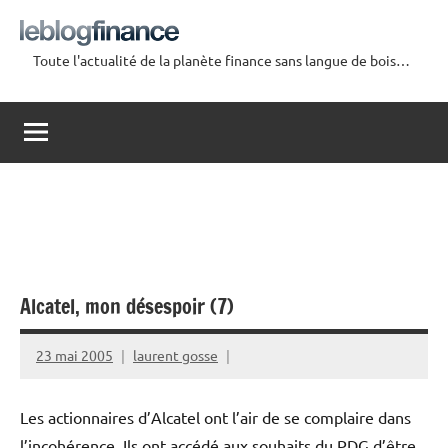
Aller
au
Toute l'actualité de la planète finance sans langue de bois…
contenu
Le
Blog
Finance
Alcatel, mon désespoir (7)
23 mai 2005
laurent gosse
Les actionnaires d’Alcatel ont l’air de se complaire dans
l’incohérence. Ils ont accédé aux souhaits du PDG d’être