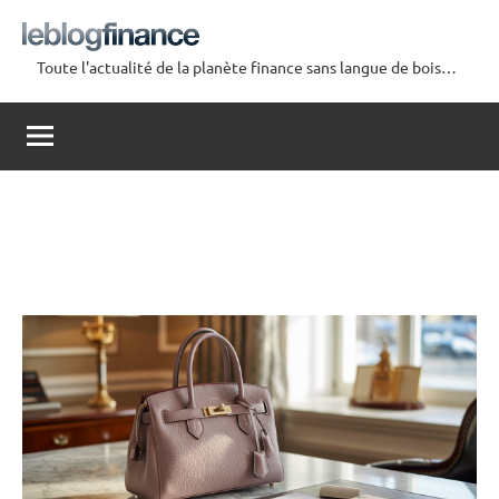
Aller
au
Toute l'actualité de la planète finance sans langue de bois…
contenu
Le
Blog
Finance