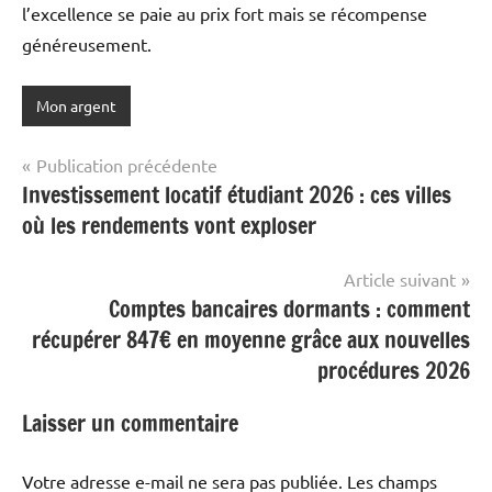
l’excellence se paie au prix fort mais se récompense
généreusement.
Mon argent
Navigation
Publication précédente
Investissement locatif étudiant 2026 : ces villes
de
où les rendements vont exploser
l’article
Article suivant
Comptes bancaires dormants : comment
récupérer 847€ en moyenne grâce aux nouvelles
procédures 2026
Laisser un commentaire
Votre adresse e-mail ne sera pas publiée.
Les champs