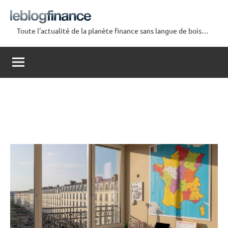
Aller
au
Toute l'actualité de la planète finance sans langue de bois…
contenu
Le
Blog
Finance