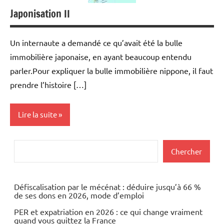
Japonisation II
Un internaute a demandé ce qu’avait été la bulle
immobilière japonaise, en ayant beaucoup entendu
parler.Pour expliquer la bulle immobilière nippone, il faut
prendre l’histoire […]
Lire la suite
Actualités
Rechercher
Chercher
Construction
Immobilier
Défiscalisation par le mécénat : déduire jusqu’à 66 %
de ses dons en 2026, mode d’emploi
PER et expatriation en 2026 : ce qui change vraiment
quand vous quittez la France