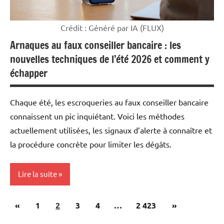
Crédit : Généré par IA (FLUX)
Arnaques au faux conseiller bancaire : les
nouvelles techniques de l’été 2026 et comment y
échapper
Chaque été, les escroqueries au faux conseiller bancaire
connaissent un pic inquiétant. Voici les méthodes
actuellement utilisées, les signaux d’alerte à connaître et
la procédure concrète pour limiter les dégâts.
Lire la suite
Pagination
Publications
Articles
«
Mon
1
2
3
4
…
2 423
»
des
argent
précédentes
suivants