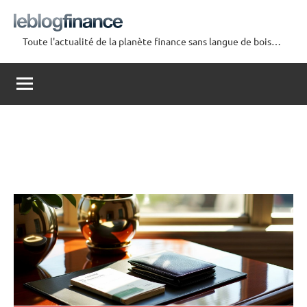
Aller
au
Toute l'actualité de la planète finance sans langue de bois…
contenu
Le
Blog
Finance