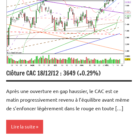
technique
Indices
Marchés en
perspective
Clôture CAC 18/12/12 : 3649 (+0.29%)
Après une ouverture en gap haussier, le CAC est ce
matin progressivement revenu à l’équilibre avant même
de s’enfoncer légèrement dans le rouge en toute […]
Lire la suite