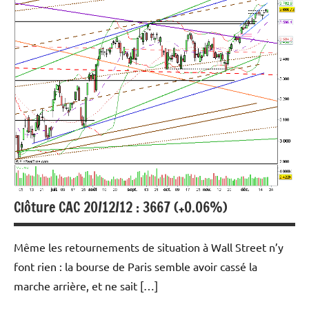
graphique
et
technique
Indices
Marchés en
perspective
Clôture CAC 20/12/12 : 3667 (+0.06%)
Même les retournements de situation à Wall Street n’y
font rien : la bourse de Paris semble avoir cassé la
marche arrière, et ne sait […]