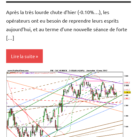
Après la très lourde chute d’hier (-0.10%…), les
opérateurs ont eu besoin de reprendre leurs esprits
aujourd’hui, et au terme d’une nouvelle séance de forte
[…]
Lire la suite
Analyse
graphique
et
technique
Indices
Marchés en
perspective