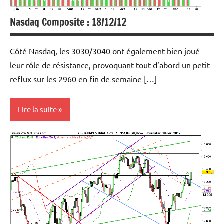
Nasdaq Composite : 18/12/12
Côté Nasdaq, les 3030/3040 ont également bien joué
leur rôle de résistance, provoquant tout d’abord un petit
reflux sur les 2960 en fin de semaine […]
Lire la suite
Analyse
graphique
et
technique
Indices
Marchés en