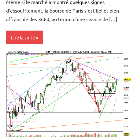
Même si le marché a montré quelques signes
d’essoufflement, la bourse de Paris s’est bel et bien
affranchie des 3660, au terme d’une séance de […]
Lire la suite
Analyse
graphique
et
technique
Indices
Marchés en
perspective