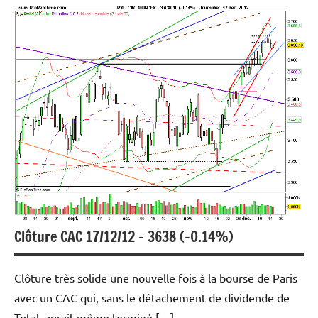
Analyse
graphique
et
technique
Indices
Marchés en
perspective
Clôture CAC 17/12/12 – 3638 (-0.14%)
Clôture très solide une nouvelle fois à la bourse de Paris
avec un CAC qui, sans le détachement de dividende de
Total, aurait même terminé […]