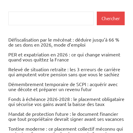
des
graphique
précédentes
suivants
et
publications
Rechercher
Chercher
technique
Indices
Défiscalisation par le mécénat : déduire jusqu’à 66 %
Marchés en
de ses dons en 2026, mode d’emploi
perspective
PER et expatriation en 2026 : ce qui change vraiment
quand vous quittez la France
Relevé de situation retraite : les 3 erreurs de carrière
qui amputent votre pension sans que vous le sachiez
Démembrement temporaire de SCPI : acquérir avec
une décote et préparer un revenu futur
Fonds à échéance 2026-2028 : le placement obligataire
qui sécurise vos gains avant la baisse des taux
Mandat de protection future : le document financier
que tout propriétaire devrait signer avant ses vacances
Tontine moderne : ce placement collectif méconnu qui