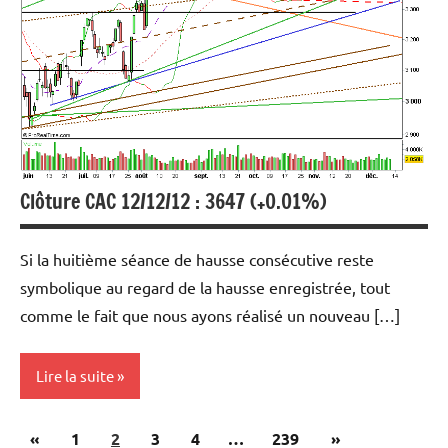
Indices
Marchés en
perspective
Clôture CAC 12/12/12 : 3647 (+0.01%)
Si la huitième séance de hausse consécutive reste
symbolique au regard de la hausse enregistrée, tout
comme le fait que nous ayons réalisé un nouveau […]
Lire la suite
Pagination
Publications
Articles
«
Analyse
1
2
3
4
…
239
»