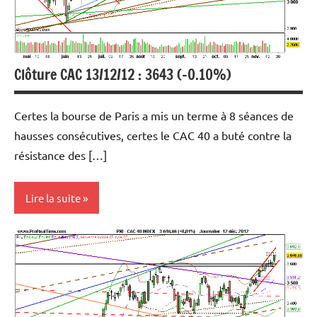
Clôture CAC 13/12/12 : 3643 (-0.10%)
Certes la bourse de Paris a mis un terme à 8 séances de
hausses consécutives, certes le CAC 40 a buté contre la
résistance des […]
Lire la suite
Analyse
graphique
et
technique