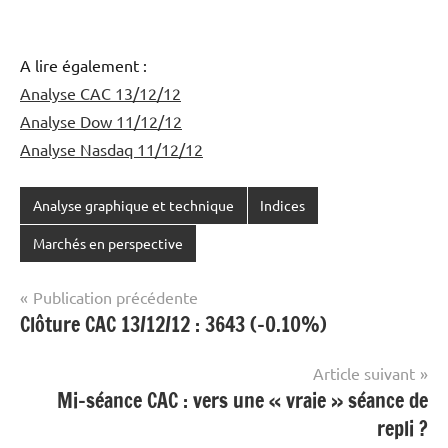
A lire également :
Analyse CAC 13/12/12
Analyse Dow 11/12/12
Analyse Nasdaq 11/12/12
Analyse graphique et technique
Indices
Marchés en perspective
Navigation
Publication précédente
Clôture CAC 13/12/12 : 3643 (-0.10%)
de
l’article
Article suivant
Mi-séance CAC : vers une « vraie » séance de
repli ?