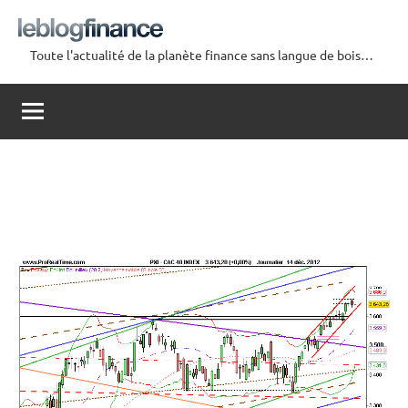
Aller
au
Toute l'actualité de la planète finance sans langue de bois…
contenu
Le
Blog
Finance