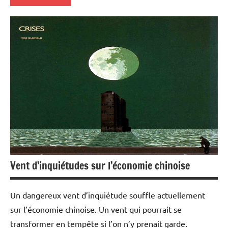
Actualités
Banques
Banques/Assurances
Devises
Economie
Financement
Fiscalité
Foncier
Vent d’inquiétudes sur l’économie chinoise
Immobilier
Un dangereux vent d’inquiétude souffle actuellement
Indicateurs
sur l’économie chinoise. Un vent qui pourrait se
transformer en tempête si l’on n’y prenait garde.