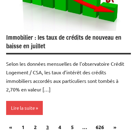
Immobilier : les taux de crédits de nouveau en
baisse en juillet
Selon les données mensuelles de l’observatoire Crédit
Logement / CSA, les taux d’intérêt des crédits
immobiliers accordés aux particuliers sont tombés à
2,70% en valeur […]
Lire la suite
Pagination
Publications
Articles
«
Actualités
1
2
3
4
5
…
626
»
des
précédentes
suivants