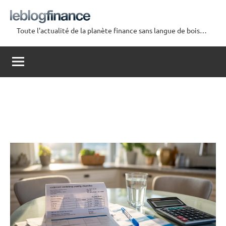
Aller
au
Toute l'actualité de la planète finance sans langue de bois…
contenu
Le
Blog
Finance