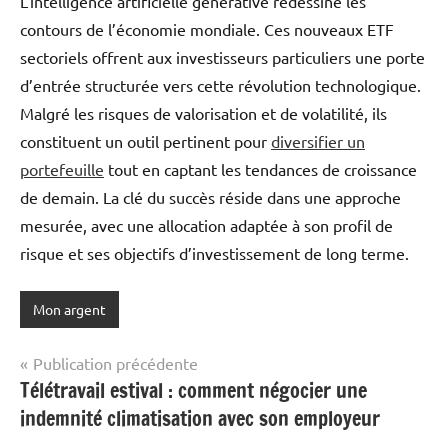
L’intelligence artificielle générative redessine les
contours de l’économie mondiale. Ces nouveaux ETF
sectoriels offrent aux investisseurs particuliers une porte
d’entrée structurée vers cette révolution technologique.
Malgré les risques de valorisation et de volatilité, ils
constituent un outil pertinent pour
diversifier un
portefeuille
tout en captant les tendances de croissance
de demain. La clé du succès réside dans une approche
mesurée, avec une allocation adaptée à son profil de
risque et ses objectifs d’investissement de long terme.
Mon argent
Navigation
Publication précédente
Télétravail estival : comment négocier une
de
indemnité climatisation avec son employeur
l’article