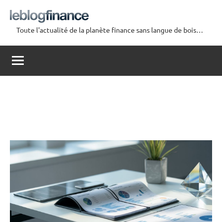
Aller
au
Toute l'actualité de la planète finance sans langue de bois…
contenu
Le
Blog
Finance