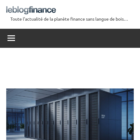
Aller
au
Toute l'actualité de la planète finance sans langue de bois…
contenu
Le
Blog
Finance