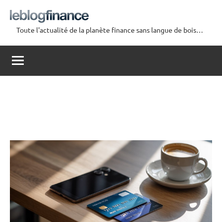
Aller
au
Toute l'actualité de la planète finance sans langue de bois…
contenu
Le
Blog
Finance