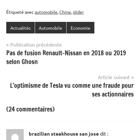
Étiqueté avec
automobile
,
Chine
,
slider
Actualités
Automobile
Economie
Navigation
Publication précédente
Pas de fusion Renault-Nissan en 2018 ou 2019
de
selon Ghosn
l’article
Article suivant
L’optimisme de Tesla vu comme une fraude pour
ses actionnaires
(24 commentaires)
brazilian steakhouse san jose
dit :