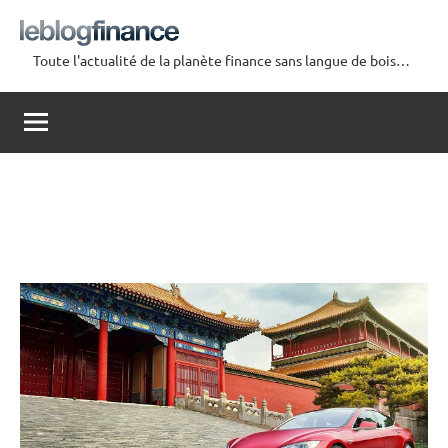
Aller
au
Toute l'actualité de la planète finance sans langue de bois…
contenu
Le
Blog
Finance