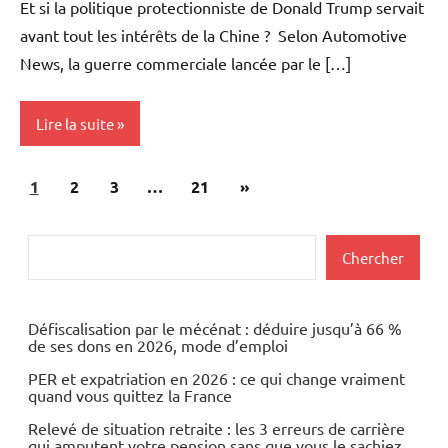
Et si la politique protectionniste de Donald Trump servait
avant tout les intérêts de la Chine ? Selon Automotive
News, la guerre commerciale lancée par le […]
Lire la suite
Pagination
Articles
1
Actualités
2
3
…
21
»
des
suivants
Automobile
publications
Rechercher
Chercher
Economie
Défiscalisation par le mécénat : déduire jusqu’à 66 %
de ses dons en 2026, mode d’emploi
PER et expatriation en 2026 : ce qui change vraiment
quand vous quittez la France
Relevé de situation retraite : les 3 erreurs de carrière
qui amputent votre pension sans que vous le sachiez