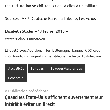
restructuration se chiffrant quant à elles à un milliard.
Sources : AFP, Deutsche Bank, La Tribune, Les Echos
Elisabeth Studer – 13 février 2016 –
www.leblogfinance.com
Étiqueté avec
Additional Tier 1
,
allemagne
,
banque
,
CDS
,
coco
,
coco bonds
,
contingent convertible
,
deutsche bank
,
slider
,
une
Actualités
Banques
Banques/Assurances
Economie
Navigation
Publication précédente
Quand les Etats-Unis affichent ouvertement leur
de
intérêt à éviter un Brexit
l’article