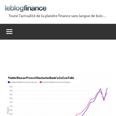
Aller
au
Toute l'actualité de la planète finance sans langue de bois…
contenu
Le
Blog
Finance