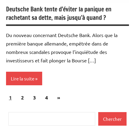
Deutsche Bank tente d’éviter la panique en
rachetant sa dette, mais jusqu’à quand ?
Du nouveau concernant Deutsche Bank. Alors que la
première banque allemande, empêtrée dans de
nombreux scandales provoque l’inquiétude des
investisseurs et fait plonger la Bourse […]
Lire la suite
Pagination
Articles
1
Actualités
2
3
4
»
des
suivants
Banques
publications
Rechercher
Chercher
Banques/Assurances
Economie