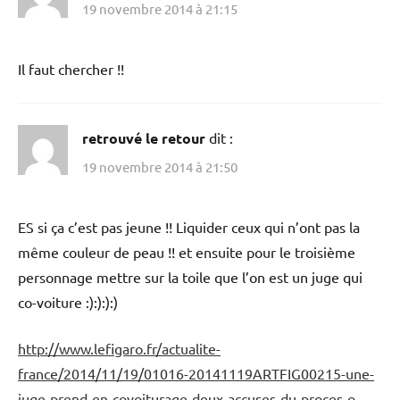
19 novembre 2014 à 21:15
Il faut chercher !!
retrouvé le retour
dit :
19 novembre 2014 à 21:50
ES si ça c’est pas jeune !! Liquider ceux qui n’ont pas la
même couleur de peau !! et ensuite pour le troisième
personnage mettre sur la toile que l’on est un juge qui
co-voiture :):):):)
http://www.lefigaro.fr/actualite-
france/2014/11/19/01016-20141119ARTFIG00215-une-
juge-prend-en-covoiturage-deux-accuses-du-proces-o-