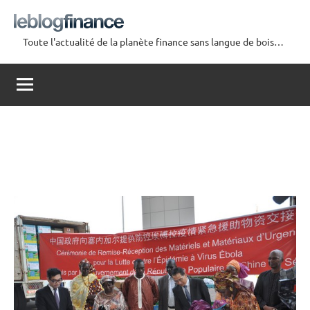
Aller
au
Toute l'actualité de la planète finance sans langue de bois…
contenu
Le
Blog
Finance