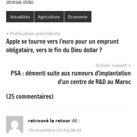
sénégal
,
slider
Actualités
Agriculture
Economie
Navigation
Publication précédente
Apple se tourne vers l’euro pour un emprunt
de
obligataire, vers le fin du Dieu dollar ?
l’article
Article suivant
PSA : démenti suite aux rumeurs d’implantation
d’un centre de R&D au Maroc
(25 commentaires)
retrouvé le retour
dit :
18 novembre 2014 à 00:43