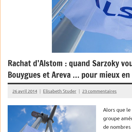
Rachat d’Alstom : quand Sarzoky voul
Bouygues et Areva … pour mieux en p
26 avril 2014
Elisabeth Studer
23 commentaires
Alors que le
groupe améri
de nombres p