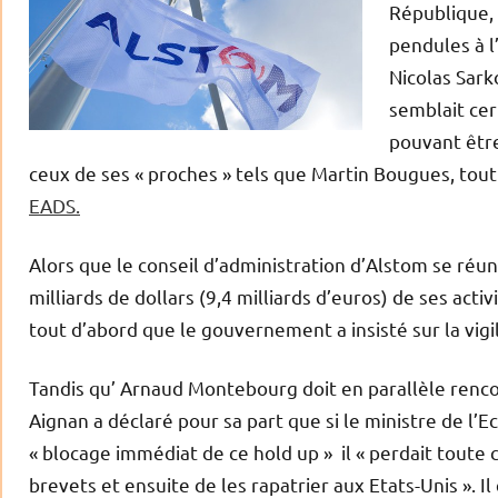
République, 
pendules à l
Nicolas Sark
semblait ce
pouvant être
ceux de ses « proches » tels que Martin Bougues, tout
EADS.
Alors que le conseil d’administration d’Alstom se réu
milliards de dollars (9,4 milliards d’euros) de ses acti
tout d’abord que le gouvernement a insisté sur la vigi
Tandis qu’ Arnaud Montebourg doit en parallèle renco
Aignan a déclaré pour sa part que si le ministre de 
« blocage immédiat de ce hold up » il « perdait toute cr
brevets et ensuite de les rapatrier aux Etats-Unis ». I