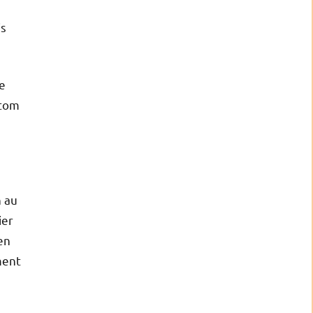
is
de
stom
n au
ier
en
ment