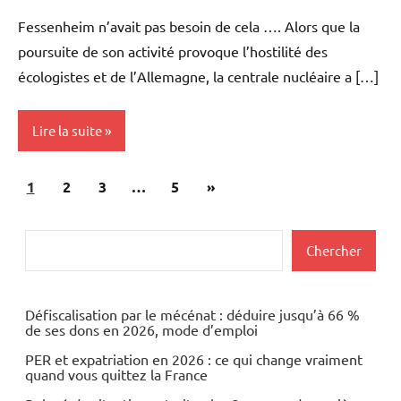
Fessenheim n’avait pas besoin de cela …. Alors que la
poursuite de son activité provoque l’hostilité des
écologistes et de l’Allemagne, la centrale nucléaire a […]
Lire la suite
Pagination
Articles
1
Actualités
2
3
…
5
»
des
suivants
Economie
publications
Rechercher
Chercher
Energies
Défiscalisation par le mécénat : déduire jusqu’à 66 %
de ses dons en 2026, mode d’emploi
PER et expatriation en 2026 : ce qui change vraiment
quand vous quittez la France