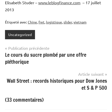
Elisabeth Studer –
www.leblogfinance.com
– 17 juillet
2013
Étiqueté avec
Chine
,
fret
,
logistique
,
slider
,
vietnam
Uncategorized
Navigation
Publication précédente
Le cours du sucre plombé par une offre
de
pléthorique
l’article
Article suivant
Wall Street : records historiques pour Dow Jones
et S & P 500
(33 commentaires)