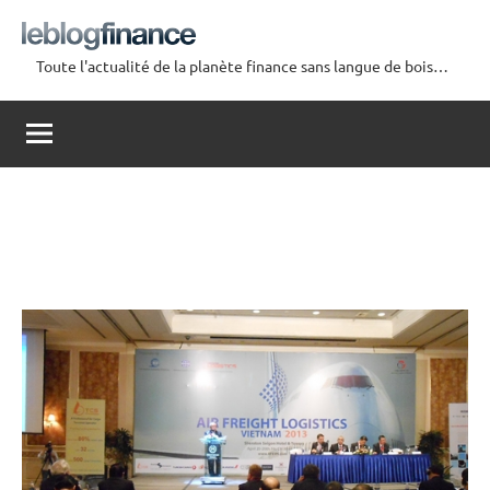
Aller
au
Toute l'actualité de la planète finance sans langue de bois…
contenu
Le
Blog
Finance