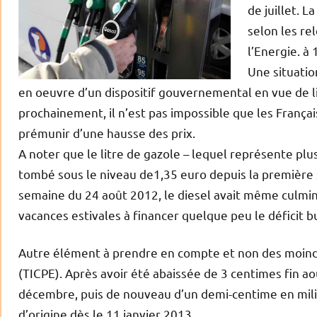
de juillet. 
selon les re
l’Energie. à 
Une situatio
en oeuvre d’un dispositif gouvernemental en vue de li
prochainement, il n’est pas impossible que les França
prémunir d’une hausse des prix.
A noter que le litre de gazole – lequel représente pl
tombé sous le niveau de1,35 euro depuis la première 
semaine du 24 août 2012, le diesel avait même culminé
vacances estivales à financer quelque peu le déficit b
Autre élément à prendre en compte et non des moindre
(TICPE). Après avoir été abaissée de 3 centimes fin 
décembre, puis de nouveau d’un demi-centime en milie
d’origine dès le 11 janvier 2013.