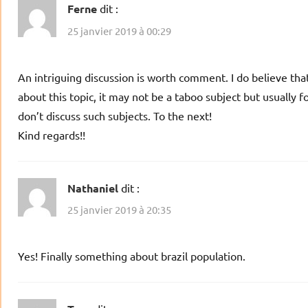
Ferne
dit :
25 janvier 2019 à 00:29
An intriguing discussion is worth comment. I do believe th
about this topic, it may not be a taboo subject but usually f
don’t discuss such subjects. To the next!
Kind regards!!
Nathaniel
dit :
25 janvier 2019 à 20:35
Yes! Finally something about brazil population.