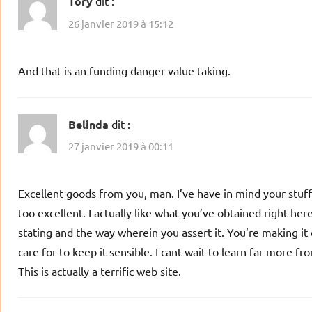
Tory
dit :
26 janvier 2019 à 15:12
And that is an funding danger value taking.
Belinda
dit :
27 janvier 2019 à 00:11
Excellent goods from you, man. I’ve have in mind your stuff
too excellent. I actually like what you’ve obtained right here
stating and the way wherein you assert it. You’re making it 
care for to keep it sensible. I cant wait to learn far more fr
This is actually a terrific web site.