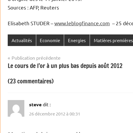
Sources : AFP, Reuters
Elisabeth STUDER –
www.leblogfinance.com
– 25 déc
Actualités
Economie
Energies
Matières premières
Navigation
Publication précédente
Le cours de l’or à un plus bas depuis août 2012
de
l’article
(23 commentaires)
steve
dit :
26 décembre 2012 à 00:31