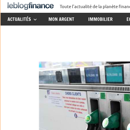
Aller
Toute l'actualité de la planète fin
Le
au
ACTUALITÉS
MON ARGENT
IMMOBILIER
E
contenu
Blog
Finance