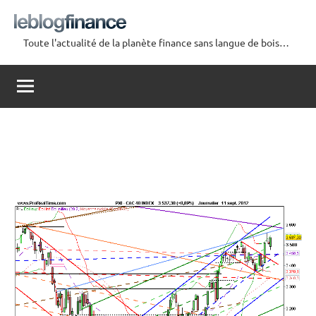
Aller
au
Toute l'actualité de la planète finance sans langue de bois…
contenu
Le
Blog
Finance