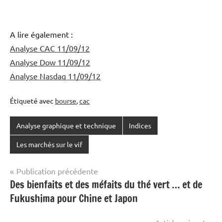
A lire également :
Analyse CAC 11/09/12
Analyse Dow 11/09/12
Analyse Nasdaq 11/09/12
Étiqueté avec
bourse
,
cac
Analyse graphique et technique
Indices
Les marchés sur le vif
Navigation
Publication précédente
Des bienfaits et des méfaits du thé vert … et de
de
Fukushima pour Chine et Japon
l’article