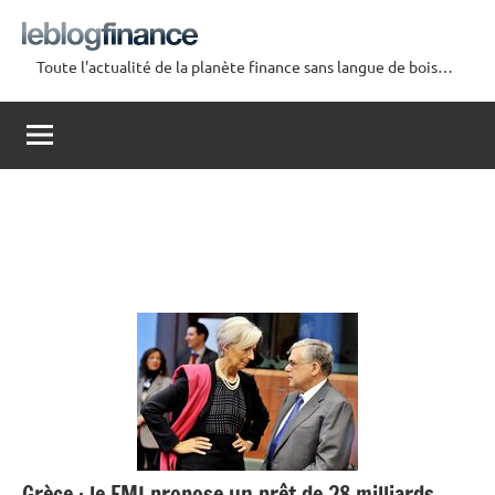
Aller
au
Toute l'actualité de la planète finance sans langue de bois…
contenu
Le
Blog
Finance
Grèce : le FMI propose un prêt de 28 milliards