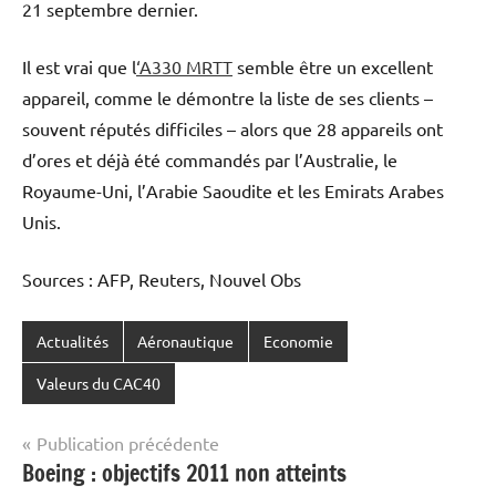
21 septembre dernier.
Il est vrai que l
‘A330 MRTT
semble être un excellent
appareil, comme le démontre la liste de ses clients –
souvent réputés difficiles – alors que 28 appareils ont
d’ores et déjà été commandés par l’Australie, le
Royaume-Uni, l’Arabie Saoudite et les Emirats Arabes
Unis.
Sources : AFP, Reuters, Nouvel Obs
Actualités
Aéronautique
Economie
Valeurs du CAC40
Navigation
Publication précédente
Boeing : objectifs 2011 non atteints
de