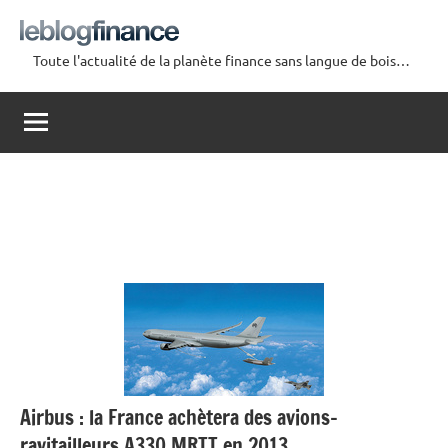
Aller
au
Toute l'actualité de la planète finance sans langue de bois…
contenu
Le
Blog
Finance
Airbus : la France achètera des avions-
ravitailleurs A330 MRTT en 2013